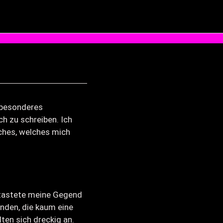
z besonderes
h zu schreiben. Ich
ches, welches mich
 tastete meine Gegend
änden, die kaum eine
ten sich dreckig an.