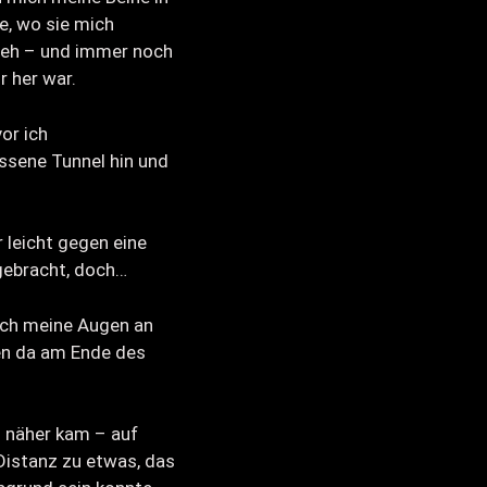
e, wo sie mich
 weh – und immer noch
r her war.
vor ich
sene Tunnel hin und
 leicht gegen eine
gebracht, doch…
sich meine Augen an
ien da am Ende des
s näher kam – auf
 Distanz zu etwas, das